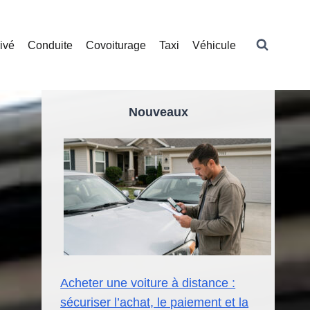
ivé
Conduite
Covoiturage
Taxi
Véhicule
Nouveaux
Acheter une voiture à distance :
sécuriser l’achat, le paiement et la