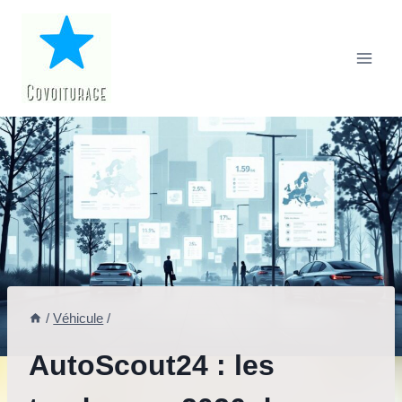
Aller
au
contenu
/
Véhicule
/
AutoScout24 : les