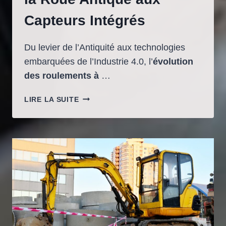
Capteurs Intégrés
Du levier de l’Antiquité aux technologies
embarquées de l’Industrie 4.0, l’
évolution
des roulements à
…
L’ÉVOLUTION
LIRE LA SUITE
DES
ROULEMENTS
À
BILLES
:
DE
LA
ROUE
ANTIQUE
AUX
CAPTEURS