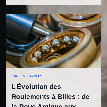
AUTO
LILLE
:
TOUT
CE
QU’IL
FAUT
SAVOIR
POUR
ACHETER
OU
VENDRE
UN
VÉHICULE
PROFESSIONNELS
HORS
D’USAGE
L’Évolution des
Roulements à Billes : de
la Roue Antique aux