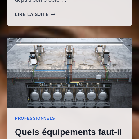
À
LIRE LA SUITE
QUOI
SERT
UNE
STATION
CARBURANT
PRIVATIVE
DANS
UNE
ENTREPRISE
?
PROFESSIONNELS
Quels équipements faut-il