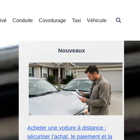
ivé
Conduite
Covoiturage
Taxi
Véhicule
Nouveaux
Acheter une voiture à distance :
sécuriser l’achat, le paiement et la