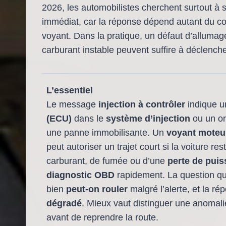
2026, les automobilistes cherchent surtout à s
immédiat, car la réponse dépend autant du co
voyant. Dans la pratique, un défaut d’allumag
carburant instable peuvent suffire à déclench
L’essentiel
Le message
injection à contrôler
indique u
(ECU)
dans le
système d’injection
ou un or
une panne immobilisante. Un
voyant moteu
peut autoriser un trajet court si la voiture r
carburant, de fumée ou d’une
perte de pui
diagnostic OBD
rapidement. La question que
bien
peut-on rouler
malgré l’alerte, et la 
dégradé
. Mieux vaut distinguer une anomali
avant de reprendre la route.