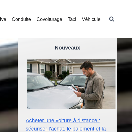
ivé
Conduite
Covoiturage
Taxi
Véhicule
Nouveaux
Acheter une voiture à distance :
sécuriser l’achat, le paiement et la