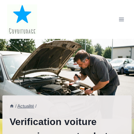
Aller
au
contenu
/
Actualité
/
Verification voiture