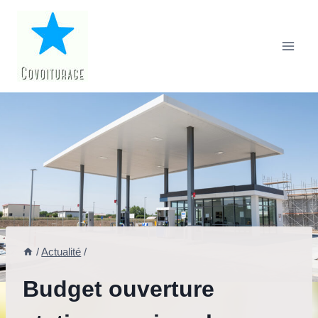
Aller
au
contenu
/
Actualité
/
Budget ouverture