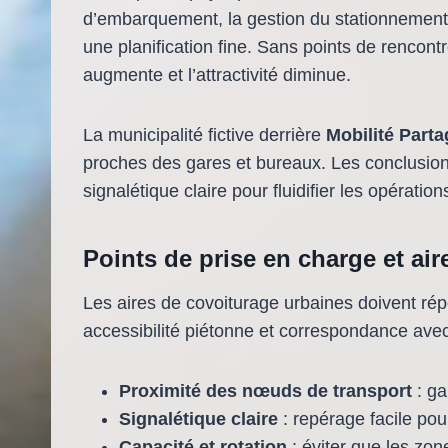
d’embarquement, la gestion du stationnement et
une planification fine. Sans points de rencontr
augmente et l’attractivité diminue.
La municipalité fictive derrière
Mobilité Part
proches des gares et bureaux. Les conclusion
signalétique claire pour fluidifier les opération
Points de prise en charge et ai
Les aires de covoiturage urbaines doivent répon
accessibilité piétonne et correspondance ave
Proximité des nœuds de transport
: ga
Signalétique claire
: repérage facile pou
Capacité et rotation
: éviter que les zon