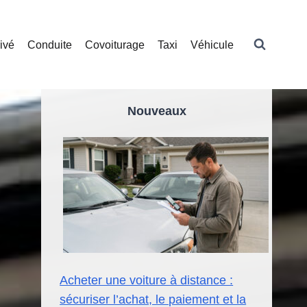
ivé
Conduite
Covoiturage
Taxi
Véhicule
Nouveaux
Acheter une voiture à distance :
sécuriser l’achat, le paiement et la