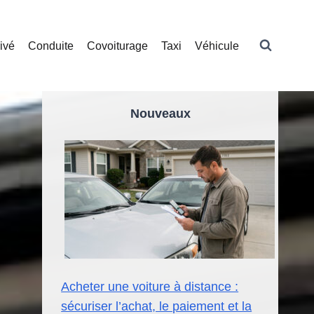
ivé
Conduite
Covoiturage
Taxi
Véhicule
Nouveaux
Acheter une voiture à distance :
sécuriser l’achat, le paiement et la