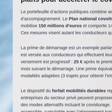
Le portefeuille d’actions publiques combine ai
d’accompagnement. Le
Plan national covoi
mobilise
150 millions d’euros
et comporte 14 
Ces mesures visent autant les conducteurs que 
La prime de démarrage est un exemple parlant
est versée aux conducteurs qui effectuent leur
versement est progressif :
25 €
après le premie
mois suivant le démarrage. Une prime équival
modalités adaptées (3 trajets pour obtenir l’int
Le dispositif du
forfait mobilités durables
rep
entreprises du secteur privé peuvent propose
des modes alternatifs incluant le covoiturage.
accessible, cumulable avec l’abonnement tra