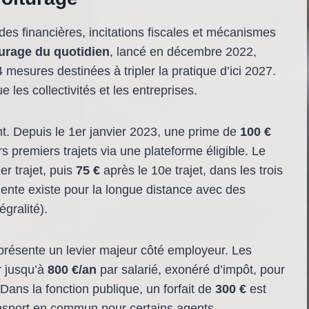
des financières, incitations fiscales et mécanismes
turage du quotidien
, lancé en décembre 2022,
mesures destinées à tripler la pratique d’ici 2027.
les collectivités et les entreprises.
. Depuis le 1er janvier 2023, une prime de
100 €
s premiers trajets via une plateforme éligible. Le
r trajet, puis
75 €
après le 10e trajet, dans les trois
ente existe pour la longue distance avec des
égralité).
résente un levier majeur côté employeur. Les
r jusqu’à
800 €/an
par salarié, exonéré d’impôt, pour
 Dans la fonction publique, un forfait de
300 €
est
nsport en commun pour certains agents.