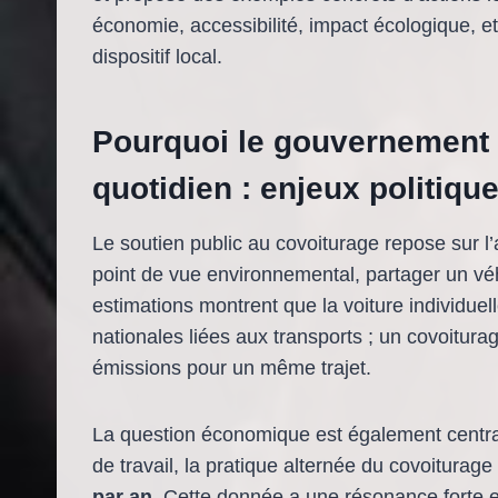
économie, accessibilité, impact écologique, e
dispositif local.
Pourquoi le gouvernement 
quotidien : enjeux politiq
Le soutien public au covoiturage repose sur l’a
point de vue environnemental, partager un vé
estimations montrent que la voiture individuel
nationales liées aux transports ; un covoitura
émissions pour un même trajet.
La question économique est également central
de travail, la pratique alternée du covoitura
par an
. Cette donnée a une résonance forte en