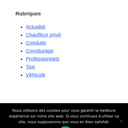
AVANT
D’ANALYSER
Rubriques
LES
VOITURES
Actualité
DE
GMK
Chauffeur privé
COMME
Conduite
UN
Covoiturage
PASSIONNÉ
Professionnels
Taxi
Véhicule
Nous utilisons des cookies pour vous garantir la meilleure
expérience sur notre site web. Si vous continuez à utiliser ce
© 2026 Le covoiturage
Contact
-
Mentions légales
site, nous supposerons que vous en êtes satisfait.