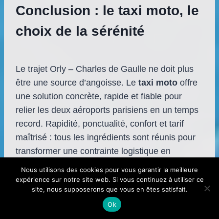
Conclusion : le taxi moto, le
choix de la sérénité
Le trajet Orly – Charles de Gaulle ne doit plus
être une source d’angoisse. Le
taxi moto
offre
une solution concrète, rapide et fiable pour
relier les deux aéroports parisiens en un temps
record. Rapidité, ponctualité, confort et tarif
maîtrisé : tous les ingrédients sont réunis pour
transformer une contrainte logistique en
expérience agréable.
Nous utilisons des cookies pour vous garantir la meilleure
expérience sur notre site web. Si vous continuez à utiliser ce
site, nous supposerons que vous en êtes satisfait.
Ok
Que vous soyez voyageur d’affaires pressé,