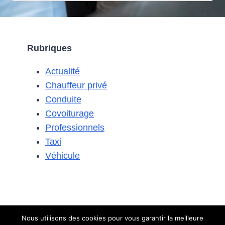
D’ALLEMAGNE
:
QUELS
AVANTAGES
Rubriques
ET
QUELS
Actualité
RISQUES
Chauffeur privé
Conduite
Covoiturage
Professionnels
Taxi
Véhicule
Nous utilisons des cookies pour vous garantir la meilleure