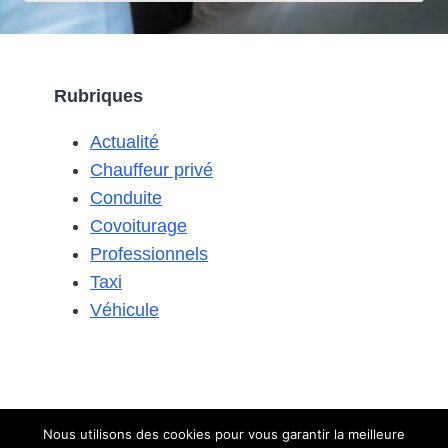
UN
PROBLÈME
DE
DÉMARRAGE
Rubriques
SUR
UNE
Actualité
CITROËN
C3
Chauffeur privé
ESSENCE
Conduite
?
Covoiturage
Professionnels
Taxi
Véhicule
Nous utilisons des cookies pour vous garantir la meilleure