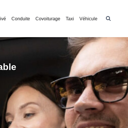
ivé
Conduite
Covoiturage
Taxi
Véhicule
able