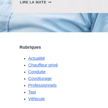
COMMENT
LIRE LA SUITE
INTERPRÉTER
UN
PROBLÈME
DE
DÉMARRAGE
SUR
UNE
CITROËN
Rubriques
C3
ESSENCE
Actualité
?
Chauffeur privé
Conduite
Covoiturage
Professionnels
Taxi
Véhicule