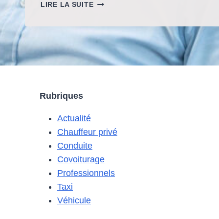
LES
LIRE LA SUITE
PASSAGERS
EN
COVOITURAGE
SONT-
ILS
PROTÉGÉS
PAR
L’ASSURANCE
Rubriques
DU
CONDUCTEUR
Actualité
?
Chauffeur privé
Conduite
Covoiturage
Professionnels
Taxi
Véhicule