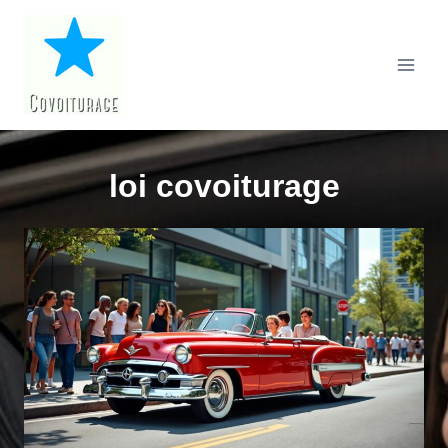
Aller
au
contenu
loi covoiturage