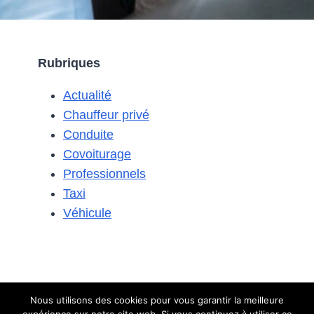
NUMÉRIQUES
AMÉLIORENT-
ELLES
Rubriques
L’EXPÉRIENCE
COVOITURAGE
Actualité
?
Chauffeur privé
Conduite
Covoiturage
Professionnels
Taxi
Véhicule
Nous utilisons des cookies pour vous garantir la meilleure