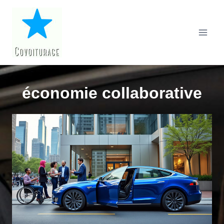
Aller
au
contenu
économie collaborative