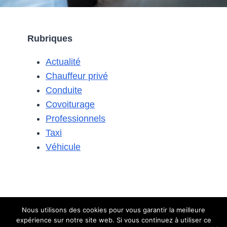
EST-
IL
PRÉFÉRABLE
Rubriques
POUR
LES
Actualité
DÉPLACEMENTS
PROFESSIONNELS
Chauffeur privé
?
Conduite
Covoiturage
Professionnels
Taxi
Véhicule
Nous utilisons des cookies pour vous garantir la meilleure
expérience sur notre site web. Si vous continuez à utiliser ce