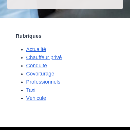
LE
COVOITURAGE
EST-
IL
PRÉFÉRABLE
Rubriques
POUR
LES
Actualité
DÉPLACEMENTS
PROFESSIONNELS
Chauffeur privé
?
Conduite
Covoiturage
Professionnels
Taxi
Véhicule