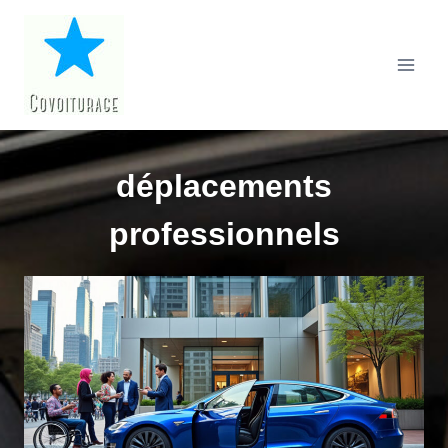
Aller
au
contenu
déplacements
professionnels