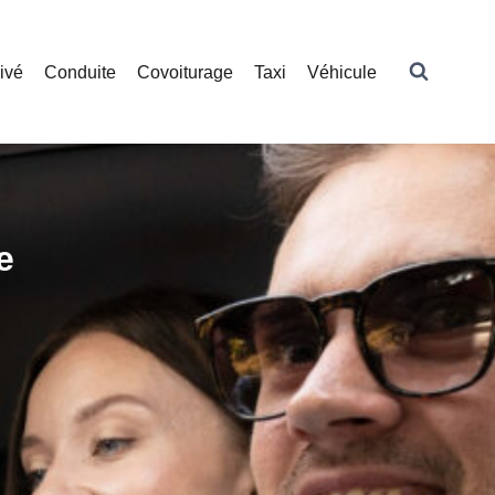
ivé
Conduite
Covoiturage
Taxi
Véhicule
e