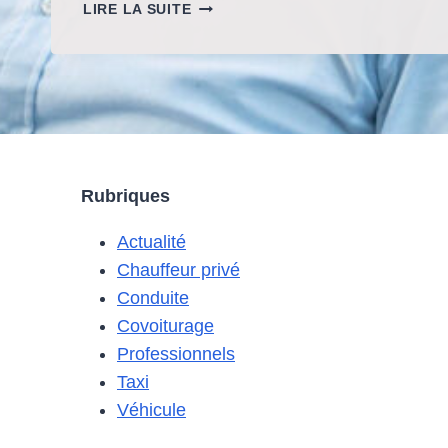
OÙ
LIRE LA SUITE
TROUVER
DES
OFFRES
DE
COVOITURAGE
POUR
LES
DÉPLACEMENTS
Rubriques
LONGUE
DISTANCE
Actualité
?
Chauffeur privé
Conduite
Covoiturage
Professionnels
Taxi
Véhicule