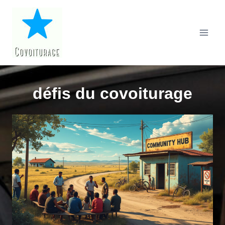
Aller
au
contenu
défis du covoiturage