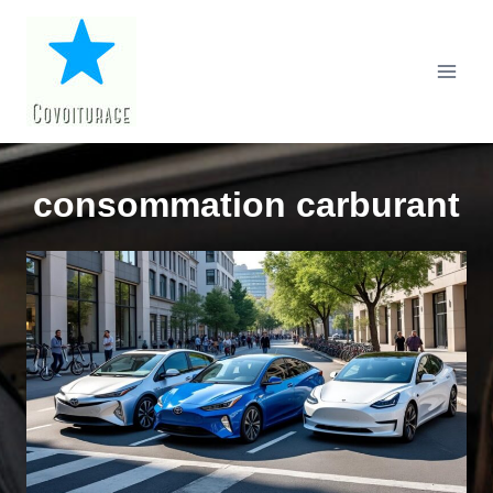
Aller
au
contenu
consommation carburant