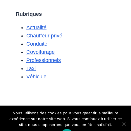
LES
PLUS
Rubriques
ÉCONOMIQUES
POUR
Actualité
UN
CONDUCTEUR
Chauffeur privé
DE
Conduite
COVOITURAGE
Covoiturage
?
Professionnels
Taxi
Véhicule
Nous utilisons des cookies pour vous garantir la meilleure
expérience sur notre site web. Si vous continuez à utiliser ce
© 2026 Le covoiturage
Contact
-
Mentions légales
site, nous supposerons que vous en êtes satisfait.