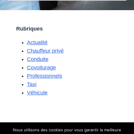
UN
PROBLÈME
DE
DÉMARRAGE
Rubriques
SUR
UNE
Actualité
CITROËN
C3
Chauffeur privé
ESSENCE
Conduite
?
Covoiturage
Professionnels
Taxi
Véhicule
Nous utilisons des cookies pour vous garantir la meilleure