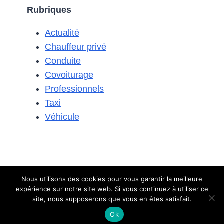
Rubriques
COVOITURAGE
OU
Actualité
FAUT-
IL
Chauffeur privé
PRIVILÉGIER
Conduite
UNE
Covoiturage
BERLINE
Professionnels
?
Taxi
Véhicule
Nous utilisons des cookies pour vous garantir la meilleure
expérience sur notre site web. Si vous continuez à utiliser ce
© 2026 Le covoiturage
Contact
-
Mentions légales
site, nous supposerons que vous en êtes satisfait.
Ok