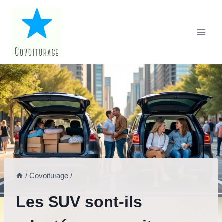
Aller
au
contenu
/
Covoiturage
/
Les SUV sont-ils