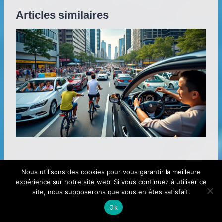
Articles similaires
Quels sont les défis pour le développement du
Nous utilisons des cookies pour vous garantir la meilleure
covoiturage dans les zones urbaines denses ?
expérience sur notre site web. Si vous continuez à utiliser ce
site, nous supposerons que vous en êtes satisfait.
Ok